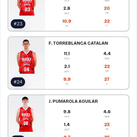
PTS
REB
2.8
20
MIN
AST
10.9
22
#
23
VAL
PJ
F. TORREBLANCA CATALAN
11.1
4.4
PTS
REB
2.1
22
MIN
AST
9.9
27
#
24
VAL
PJ
J. PUMAROLA AGUILAR
9.8
4.6
PTS
REB
1.4
23
MIN
AST