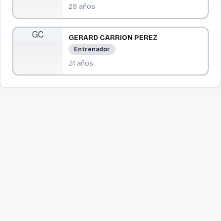
29
años
G
C
GERARD
CARRION PEREZ
Entrenador
31
años