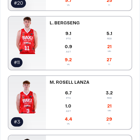
9.7
25
#
20
VAL
PJ
L. BERGSENG
9.1
5.1
PTS
REB
0.9
21
MIN
AST
9.2
27
#
11
VAL
PJ
M. ROSELL LANZA
6.7
3.2
PTS
REB
1.0
21
MIN
AST
4.4
29
#
3
VAL
PJ