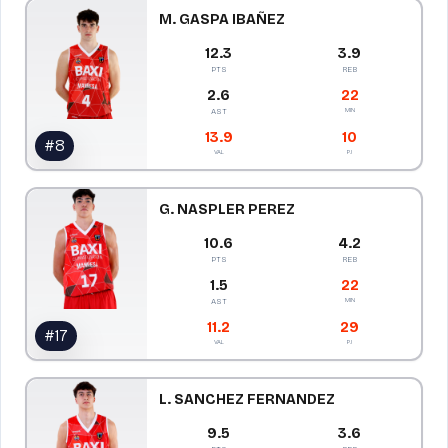
M. GASPA IBAÑEZ
12.3
3.9
PTS
REB
2.6
22
MIN
AST
13.9
10
#
8
VAL
PJ
G. NASPLER PEREZ
10.6
4.2
PTS
REB
1.5
22
MIN
AST
11.2
29
#
17
VAL
PJ
L. SANCHEZ FERNANDEZ
9.5
3.6