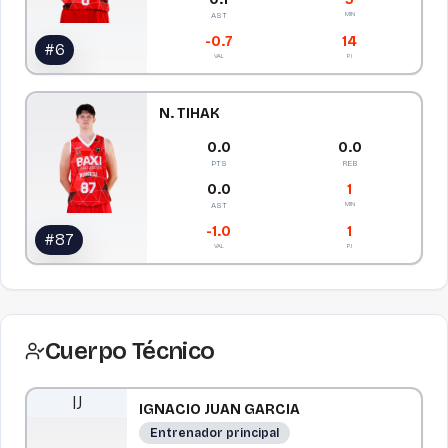
MIN
AST
-0.7
14
#
6
VAL
PJ
N. TIHAK
0.0
0.0
PTS
REB
0.0
1
MIN
AST
-1.0
1
#
87
VAL
PJ
Cuerpo Técnico
I
J
IGNACIO
JUAN GARCIA
Entrenador principal