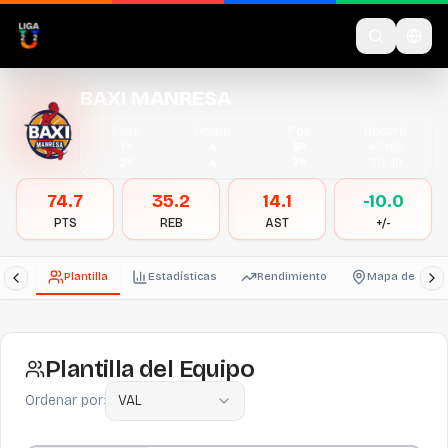
BAXI MANRESA
Fase
Grupo
Pos
Récord
1ª
A
6º
4
G-
10
P
2ª
A
7º
3
G-
11
P
74.7
35.2
14.1
-10.0
PTS
REB
AST
+/-
Plantilla
Estadísticas
Rendimiento
Mapa de tiros
Plantilla del Equipo
Ordenar por:
VAL