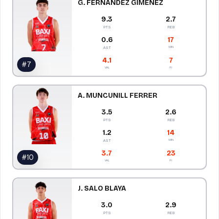
G. FERNANDEZ GIMENEZ
9.3
2.7
PTS
REB
0.6
17
MIN
AST
4.1
7
#
7
VAL
PJ
A. MUNCUNILL FERRER
3.5
2.6
PTS
REB
1.2
14
MIN
AST
3.7
23
#
10
VAL
PJ
J. SALO BLAYA
3.0
2.9
PTS
REB