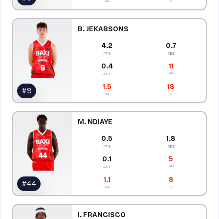
VAL
PJ
B. JEKABSONS
4.2
0.7
PTS
REB
0.4
11
MIN
AST
1.5
18
#
9
VAL
PJ
M. NDIAYE
0.5
1.8
PTS
REB
0.1
5
MIN
AST
1.1
8
#
44
VAL
PJ
I. FRANCISCO