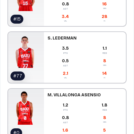
0.8
16
MIN
AST
3.4
28
#
15
VAL
PJ
S. LEDERMAN
3.5
1.1
PTS
REB
0.5
8
MIN
AST
2.1
14
#
77
VAL
PJ
M. VILLALONGA ASENSIO
1.2
1.8
PTS
REB
0.8
8
MIN
AST
1.6
5
#
0