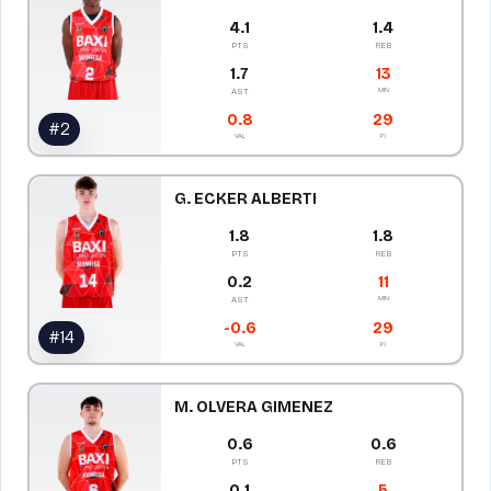
4.1
1.4
PTS
REB
1.7
13
MIN
AST
0.8
29
#
2
VAL
PJ
G. ECKER ALBERTI
1.8
1.8
PTS
REB
0.2
11
MIN
AST
-0.6
29
#
14
VAL
PJ
M. OLVERA GIMENEZ
0.6
0.6
PTS
REB
0.1
5