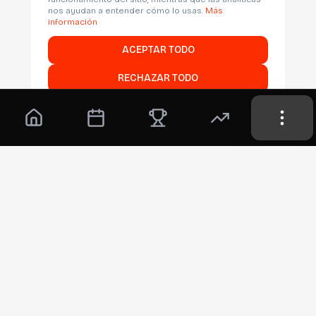
nos ayudan a entender cómo lo usas.
Más
información
ACEPTAR TODO
RECHAZAR TODO
Personalizar
VIVE TU PASIÓN DEL BALONCESTO CON LA
LIGA U
SÍGUENOS EN REDES