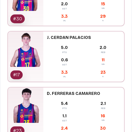
2.0
15
MIN
AST
3.3
29
#
30
VAL
PJ
J. CERDAN PALACIOS
5.0
2.0
PTS
REB
0.6
11
MIN
AST
3.3
23
#
17
VAL
PJ
D. FERRERAS CAMARERO
5.4
2.1
PTS
REB
1.1
16
MIN
AST
2.4
30
#
23