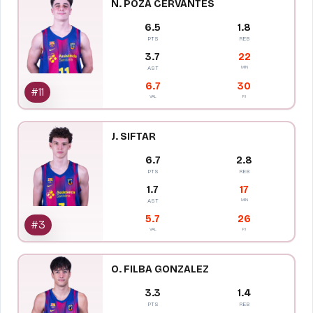
N. POZA CERVANTES
6.5
1.8
PTS
REB
3.7
22
MIN
AST
6.7
30
#
11
VAL
PJ
J. SIFTAR
6.7
2.8
PTS
REB
1.7
17
MIN
AST
5.7
26
#
3
VAL
PJ
O. FILBA GONZALEZ
3.3
1.4
PTS
REB