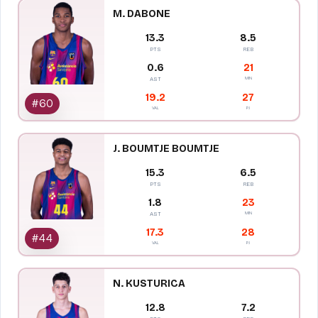
M. DABONE
13.3
8.5
PTS
REB
0.6
21
MIN
AST
19.2
27
#
60
VAL
PJ
J. BOUMTJE BOUMTJE
15.3
6.5
PTS
REB
1.8
23
MIN
AST
17.3
28
#
44
VAL
PJ
N. KUSTURICA
12.8
7.2