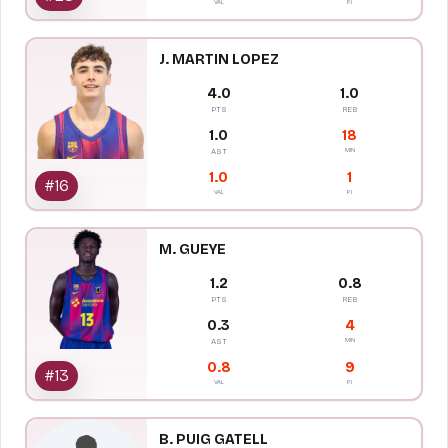
VAL
PJ
J. MARTIN LOPEZ
4.0
1.0
PTS
REB
1.0
18
MIN
AST
1.0
1
#
16
VAL
PJ
M. GUEYE
1.2
0.8
PTS
REB
0.3
4
MIN
AST
0.8
9
#
13
VAL
PJ
B. PUIG GATELL