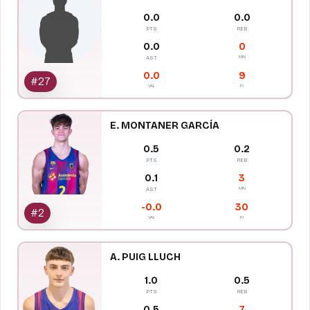
0.0
0.0
PTS
REB
0.0
0
MIN
AST
0.0
9
#
27
VAL
PJ
E. MONTANER GARCÍA
0.5
0.2
PTS
REB
0.1
3
MIN
AST
-0.0
30
#
2
VAL
PJ
A. PUIG LLUCH
1.0
0.5
PTS
REB
0.5
7