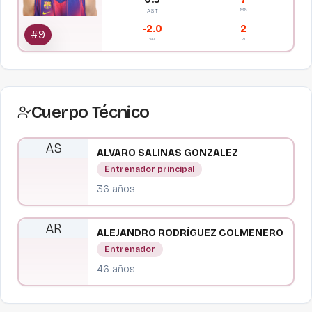
MIN
AST
-2.0
2
#
9
VAL
PJ
Cuerpo Técnico
A
S
ALVARO
SALINAS GONZALEZ
Entrenador principal
36
años
A
R
ALEJANDRO
RODRÍGUEZ COLMENERO
Entrenador
46
años