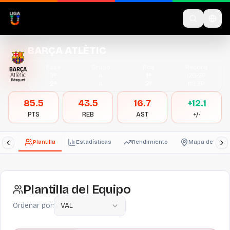
BARÇA ATLÈTIC
Fase
Grupo
Pos
Récord
1ª
A
1º
12
G-
2
P
2ª
A
2º
11
G-
3
P
85.5
43.5
16.7
+12.1
PTS
REB
AST
+/-
Plantilla
Estadísticas
Rendimiento
Mapa de tiros
Plantilla del Equipo
Ordenar por:
VAL