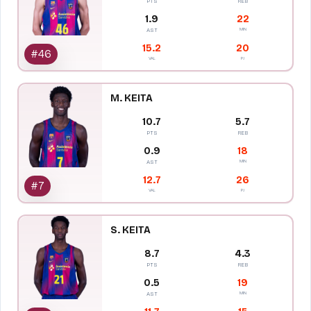
PTS
REB
1.9
22
MIN
AST
15.2
20
#
46
VAL
PJ
M. KEITA
10.7
5.7
PTS
REB
0.9
18
MIN
AST
12.7
26
#
7
VAL
PJ
S. KEITA
8.7
4.3
PTS
REB
0.5
19
MIN
AST