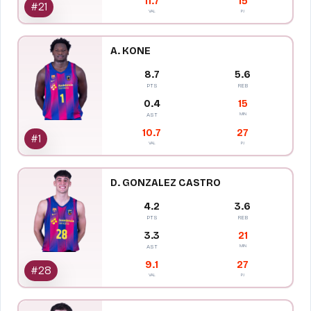
11.7
15
#
21
VAL
PJ
A. KONE
8.7
5.6
PTS
REB
0.4
15
MIN
AST
10.7
27
#
1
VAL
PJ
D. GONZALEZ CASTRO
4.2
3.6
PTS
REB
3.3
21
MIN
AST
9.1
27
#
28
VAL
PJ